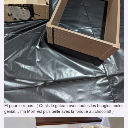
Et pour le repas : ( Ouais le gâteau avec toutes les bougies moins
génial… ma Mort est plus belle avec la fondue au chocolat! )